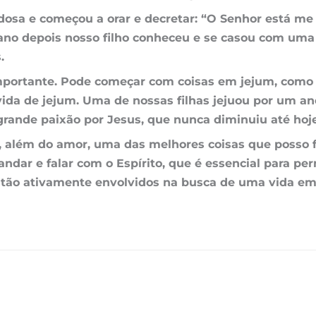
osa e começou a orar e decretar: “O
Senhor
está me 
ano depois nosso filho conheceu e se casou com uma
.
importante. Pode começar com coisas em jejum, como 
ida de jejum. Uma de nossas filhas jejuou por um ano
grande paixão por
Jesus
, que nunca diminuiu até hoje
além do amor, uma das melhores coisas que posso faz
 andar e falar com o
Espírito
, que é essencial para p
, estão ativamente envolvidos na busca de uma vida e