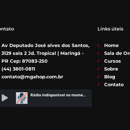
ontato
Links úteis
Av Deputado José alves dos Santos,
Home
3129 sala 2 Jd. Tropical | Maringá -
Sala de O
PR Cep: 87083-250
Cursos
(44) 3801-0811
Sobre
contato@mgahop.com.br
Blog
Contato