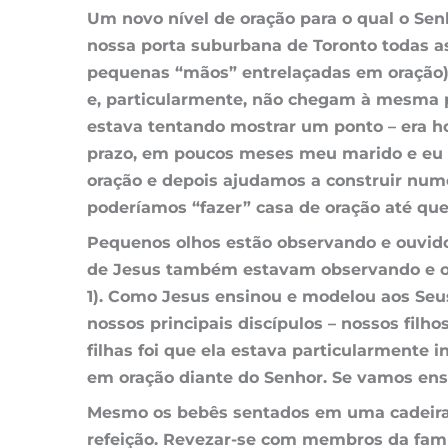
Um novo nível de
oração
para o qual o Se
nossa porta suburbana de Toronto todas a
pequenas “mãos” entrelaçadas em oração)
e, particularmente, não chegam à mesma 
estava tentando mostrar um ponto – era h
prazo, em poucos meses meu marido e eu 
oração e depois ajudamos a construir nu
poderíamos “fazer” casa de oração até que
Pequenos olhos estão observando e ouvido
de Jesus também estavam observando e ouvi
1). Como Jesus ensinou e modelou aos Seu
nossos principais discípulos – nossos fil
filhas foi que ela estava particularmente 
em oração diante do Senhor. Se vamos ensi
Mesmo os bebês sentados em uma cadeira a
refeição. Revezar-se com membros da famíl