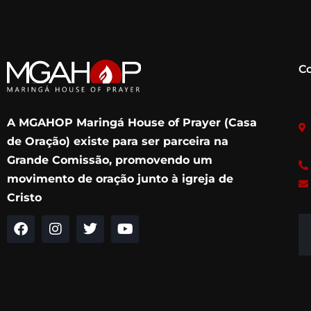
C
A MGAHOP Maringá House of Prayer (Casa
de Oração) existe para ser parceira na
Grande Comissão, promovendo um
movimento de oração junto à igreja de
Cristo
F
I
T
Y
a
n
w
o
c
s
i
u
e
t
t
t
b
a
t
u
o
g
e
b