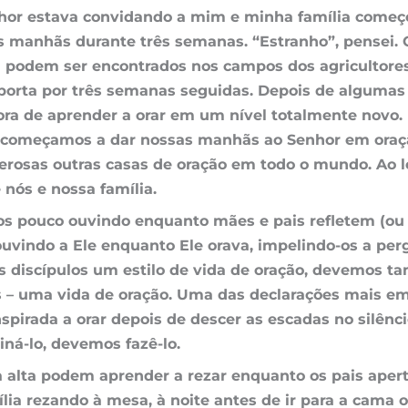
nhor estava convidando a mim e minha família come
s manhãs durante três semanas. “Estranho”, pensei. 
 podem ser encontrados nos campos dos agricultore
porta por três semanas seguidas. Depois de algumas
ora de aprender a orar em um nível totalmente novo.
começamos a dar nossas manhãs ao Senhor em oraçã
merosas outras casas de oração em todo o mundo. Ao
 nós e nossa família.
s pouco ouvindo enquanto mães e pais refletem (ou 
ndo a Ele enquanto Ele orava, impelindo-os a pergun
s discípulos um estilo de vida de oração, devemos t
hos – uma vida de oração. Uma das declarações mais 
inspirada a orar depois de descer as escadas no silên
ná-lo, devemos fazê-lo.
lta podem aprender a rezar enquanto os pais apert
ia rezando à mesa, à noite antes de ir para a cama 