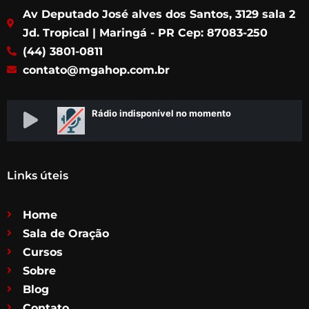
b
a
t
u
Av Deputado José alves dos Santos, 3129 sala 2
o
g
e
b
o
r
r
e
Jd. Tropical | Maringá - PR Cep: 87083-250
k
a
(44) 3801-0811
m
contato@mgahop.com.br
Links úteis
Home
Sala de Oração
Cursos
Sobre
Blog
Contato