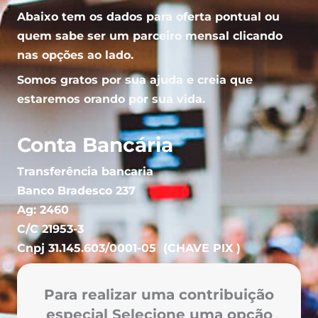
Abaixo tem os dados para oferta pontual ou
quem sabe ser um parceiro mensal clicando
nas opções ao lado.
Somos gratos por sua ajuda e creia que
estaremos orando por sua vida.
Conta Bancária
Transferência bancaria
Banco Bradesco 237
Ag: 2460
C/C 21953-3
Cnpj 31.145.603/0001-05 (CHAVE PIX )
Para realizar uma contribuição
especial Selecione uma opção