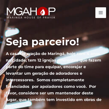
Ir
para
o
conteúdo
Seja parceiro!
A casa de oração de Maringá, hoje com 4 anos
na cidade, tem 12 igrejas diferentes que fazem
parte do time para equipar, encorajar e
levantar um geração de adoradores e
intercessores. Somos completamente
financiados por apoiadores como você. Por
favor, considere ser um mantenedor deste
lugar, que também tem investido em obras de
justiça.