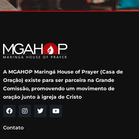
A MGAHOP Maringá House of Prayer (Casa de
Oração) existe para ser parceira na Grande
Comissão, promovendo um movimento de
oração junto à igreja de Cristo
F
I
T
Y
a
n
w
o
c
s
i
u
Contato
e
t
t
t