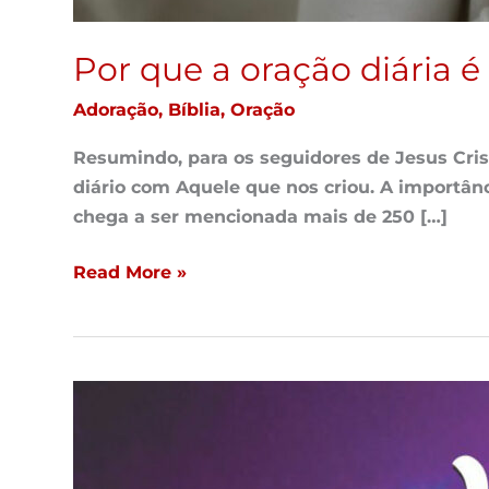
Por que a oração diária 
Adoração
,
Bíblia
,
Oração
Resumindo, para os seguidores de Jesus Cris
diário com Aquele que nos criou. A importân
chega a ser mencionada mais de 250 […]
Read More »
Aconteceu,
Seminário
Harpa
&