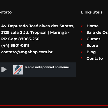
ontato
Links úteis
Av Deputado José alves dos Santos,
Home
3129 sala 2 Jd. Tropical | Maringá -
Sala de O
PR Cep: 87083-250
Cursos
(44) 3801-0811
Sobre
contato@mgahop.com.br
Blog
Contato