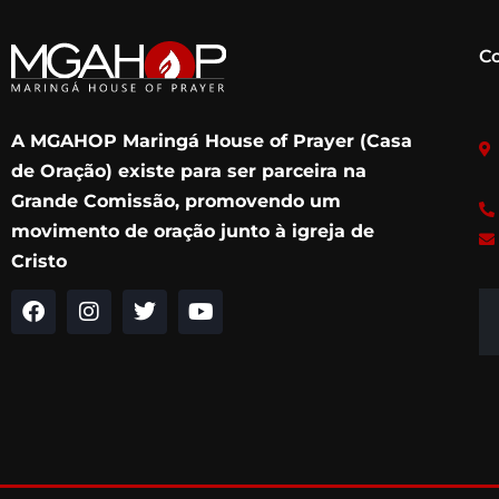
C
A MGAHOP Maringá House of Prayer (Casa
de Oração) existe para ser parceira na
Grande Comissão, promovendo um
movimento de oração junto à igreja de
Cristo
F
I
T
Y
a
n
w
o
c
s
i
u
e
t
t
t
b
a
t
u
o
g
e
b
o
r
r
e
k
a