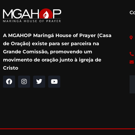
C
A MGAHOP Maringá House of Prayer (Casa
de Oração) existe para ser parceira na
Grande Comissão, promovendo um
movimento de oração junto à igreja de
Cristo
F
I
T
Y
a
n
w
o
c
s
i
u
e
t
t
t
b
a
t
u
o
g
e
b
o
r
r
e
k
a
m