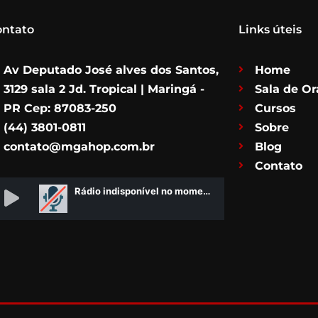
ontato
Links úteis
Av Deputado José alves dos Santos,
Home
3129 sala 2 Jd. Tropical | Maringá -
Sala de O
PR Cep: 87083-250
Cursos
(44) 3801-0811
Sobre
contato@mgahop.com.br
Blog
Contato