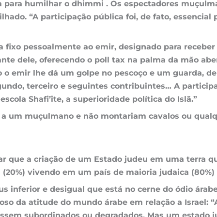
da para humilhar o dhimmi . Os espectadores muçulm
ado. “A participação pública foi, de fato, essencial
a fixo pessoalmente ao emir, designado para receber
nte dele, oferecendo o poll tax na palma da mão abe
o o emir lhe dá um golpe no pescoço e um guarda, de
o, terceiro e seguintes contribuintes… A participaçã
cola Shafi’ite, a superioridade política do Islã.”
 a um muçulmano e não montariam cavalos ou qualqu
ar que a criação de um Estado judeu em uma terra q
(20%) vivendo em um país de maioria judaica (80%) 
us inferior e desigual que está no cerne do ódio ára
so da atitude do mundo árabe em relação a Israel: “
ossem subordinados ou degradados. Mas um estado j