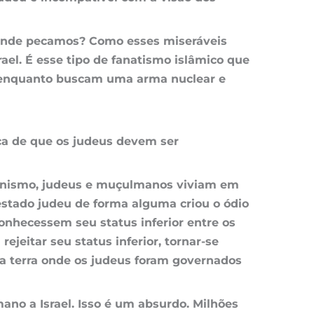
Onde pecamos? Como esses miseráveis ​​
el. É esse tipo de fanatismo islâmico que
a enquanto buscam uma arma nuclear e
ica de que os judeus devem ser
sionismo, judeus e muçulmanos viviam em
stado judeu de forma alguma criou o ódio
onhecessem seu status inferior entre os
eitar seu status inferior, tornar-se
a terra onde os judeus foram governados
no a Israel. Isso é um absurdo. Milhões