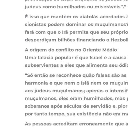
judeus como humilhados ou miseráveis”.”
É isso que mantém os aiatolás acordados 
sionistas podem dominar os muçulmanos? É 
fará com que o Irã permita que seu própr
desperdiçam bilhões financiando o Hezboll
A origem do conflito no Oriente Médio
Uma falácia popular é que Israel é a caus
subservientes a eles que alimenta seu ódi
“Só então se reconhece quão falsas são as
harmonia e que nem o Islã nem os muçulma
aos judeus muçulmanos; apenas o intensif
muçulmanos, eles eram humilhados, mas pod
soberanos após séculos de servidão e, pi
por tanto tempo, sua existência não era mai
As pessoas acreditam erroneamente que a 