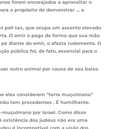
anos foram encorajados a aproveitar o
 para o propósito de demonstrar … a
 o poll tax, que ocupa um assento elevado
rta. O emir o pega de forma que sua mão
 pé diante do emir, o afasta rudemente. O
o pública foi, de fato, essencial para o
er outro animal por causa de seu baixo
ue eles consideram “terra muçulmana”
não tem precedentes . É humilhante.
be-muçulmano por Israel. Como disse
A existência dos judeus não era uma
udeu é incompatível com a visão dos