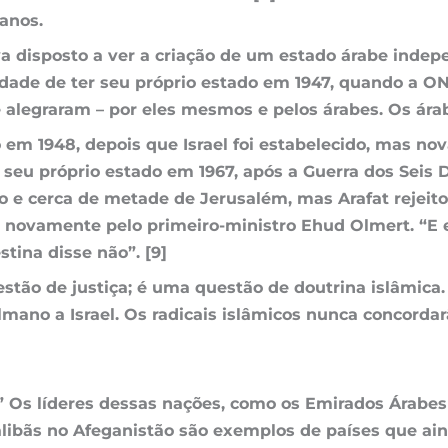
anos.
tava disposto a ver a criação de um estado árabe ind
nidade de ter seu próprio estado em 1947, quando a O
 alegraram – por eles mesmos e pelos árabes. Os ára
 em 1948, depois que Israel foi estabelecido, mas no
eu próprio estado em 1967, após a Guerra dos Seis D
do e cerca de metade de Jerusalém, mas Arafat rejeit
novamente pelo primeiro-ministro Ehud Olmert. “E e
stina disse não”. [9]
tão de justiça; é uma questão de doutrina islâmica.
mano a Israel. Os radicais islâmicos nunca concorda
?” Os líderes dessas nações, como os Emirados Árab
s talibãs no Afeganistão são exemplos de países que