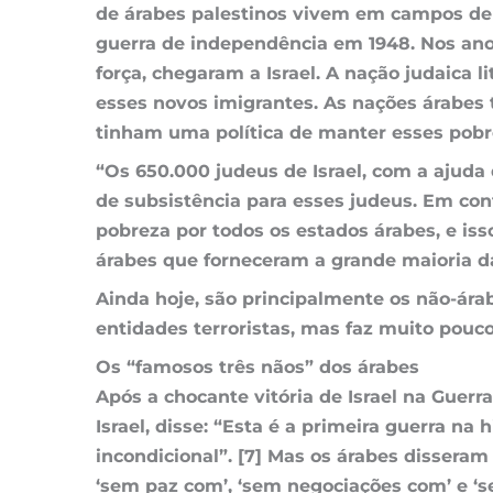
de árabes palestinos vivem em campos de r
guerra de independência em 1948. Nos an
força, chegaram a Israel. A nação judaica
esses novos imigrantes. As nações árabes 
tinham uma política de manter esses pobre
“Os 650.000 judeus de Israel, com a ajud
de subsistência para esses judeus. Em co
pobreza por todos os estados árabes, e is
árabes que forneceram a grande maioria da
Ainda hoje, são principalmente os não-árab
entidades terroristas, mas faz muito pouc
Os “famosos três nãos” dos árabes
Após a chocante vitória de Israel na Guerr
Israel, disse: “Esta é a primeira guerra n
incondicional”. [7] Mas os árabes dissera
‘sem paz com’, ‘sem negociações com’ e ‘s