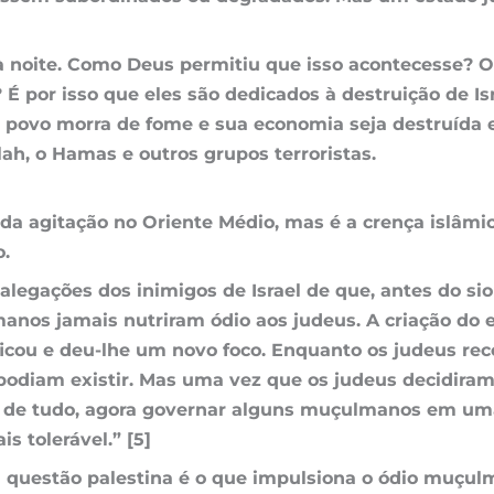
à noite. Como Deus permitiu que isso acontecesse? 
por isso que eles são dedicados à destruição de Isra
io povo morra de fome e sua economia seja destruíd
ah, o Hamas e outros grupos terroristas.
a da agitação no Oriente Médio, mas é a crença islâm
o.
 alegações dos inimigos de Israel de que, antes do 
nos jamais nutriram ódio aos judeus. A criação do e
icou e deu-lhe um novo foco. Enquanto os judeus rec
iam existir. Mas uma vez que os judeus decidiram rej
or de tudo, agora governar alguns muçulmanos em um
s tolerável.” [5]
questão palestina é o que impulsiona o ódio muçulma