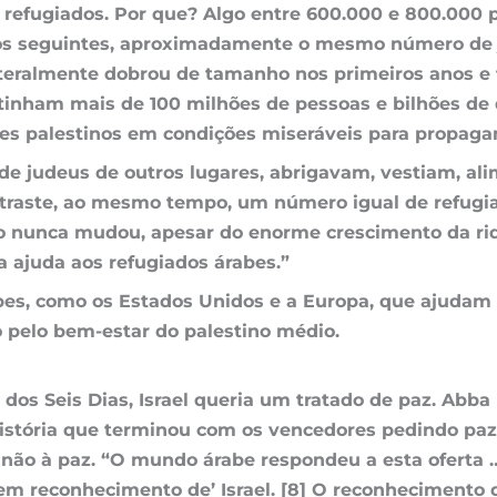
efugiados. Por que? Algo entre 600.000 e 800.000 pa
os seguintes, aproximadamente o mesmo número de ju
 literalmente dobrou de tamanho nos primeiros anos e
tinham mais de 100 milhões de pessoas e bilhões de 
s palestinos em condições miseráveis ​​para propaga
a de judeus de outros lugares, abrigavam, vestiam, 
ntraste, ao mesmo tempo, um número igual de refugia
so nunca mudou, apesar do enorme crescimento da riq
 ajuda aos refugiados árabes.”
es, como os Estados Unidos e a Europa, que ajudam os
o pelo bem-estar do palestino médio.
a dos Seis Dias, Israel queria um tratado de paz. Abb
a história que terminou com os vencedores pedindo pa
m não à paz. “O mundo árabe respondeu a esta oferta 
em reconhecimento de’ Israel. [8] O reconhecimento 