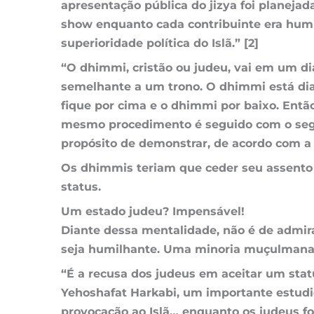
apresentação pública do jizya foi planeja
show enquanto cada contribuinte era humilh
superioridade política do Islã.” [2]
“O dhimmi, cristão ou judeu, vai em um di
semelhante a um trono. O dhimmi está dia
fique por cima e o dhimmi por baixo. Entã
mesmo procedimento é seguido com o segund
propósito de demonstrar, de acordo com a es
Os dhimmis teriam que ceder seu assento
status.
Um estado judeu? Impensável!
Diante dessa mentalidade, não é de admir
seja humilhante. Uma minoria muçulmana 
“É a recusa dos judeus em aceitar um stat
Yehoshafat Harkabi, um importante estudio
provocação ao Islã… enquanto os judeus f