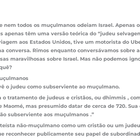
que nem todos os muçulmanos odeiam Israel. Apenas o
apenas têm uma versão teórica do “judeu selvagem”
iagem aos Estados Unidos, tive um motorista do Uber
ima conversa. Rimos enquanto conversávamos sobre a 
s maravilhosas sobre Israel. Mas não podemos ignor
 quê?
muçulmanos
 vê o judeu como subserviente ao muçulmano.
o tratamento de judeus e cristãos, ou dhimmis , como
 Maomé, mas presumido datar de cerca de 720. Sua ca
ão subserviente aos muçulmanos .”
teísta não-muçulmano como um cristão ou um judeu
e reconhecer publicamente seu papel de subordinado