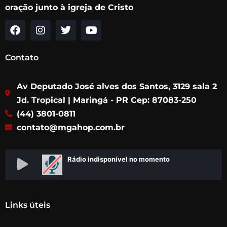
oração junto à igreja de Cristo
F
I
T
Y
a
n
w
o
c
s
i
u
Contato
e
t
t
t
b
a
t
u
Av Deputado José alves dos Santos, 3129 sala 2
o
g
e
b
o
r
r
e
Jd. Tropical | Maringá - PR Cep: 87083-250
k
a
(44) 3801-0811
m
contato@mgahop.com.br
Links úteis