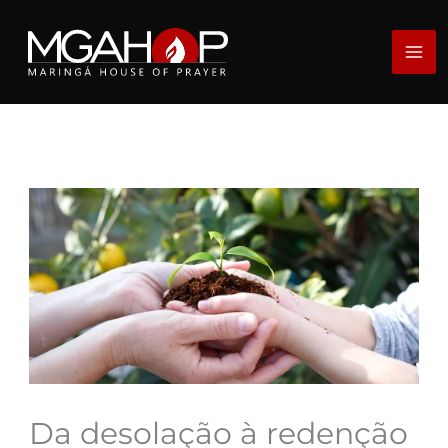
Ir
para
o
conteúdo
Da desolação à redenção