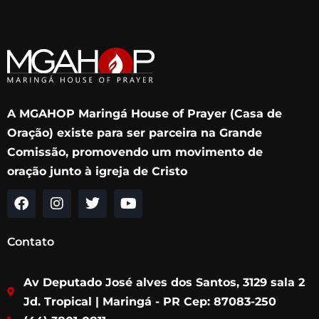
A MGAHOP Maringá House of Prayer (Casa de
Oração) existe para ser parceira na Grande
Comissão, promovendo um movimento de
oração junto à igreja de Cristo
F
I
T
Y
a
n
w
o
c
s
i
u
Contato
e
t
t
t
b
a
t
u
Av Deputado José alves dos Santos, 3129 sala 2
o
g
e
b
o
r
r
e
Jd. Tropical | Maringá - PR Cep: 87083-250
k
a