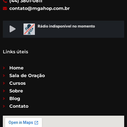
(44) 3801-0811
m
contato@mgahop.com.br
Links úteis
Home
Sala de Oração
Cursos
Sobre
Blog
Contato