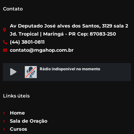
a
n
w
o
c
s
i
u
Contato
e
t
t
t
b
a
t
u
Av Deputado José alves dos Santos, 3129 sala 2
o
g
e
b
o
r
r
e
Jd. Tropical | Maringá - PR Cep: 87083-250
k
a
(44) 3801-0811
m
contato@mgahop.com.br
Links úteis
Home
Sala de Oração
Cursos