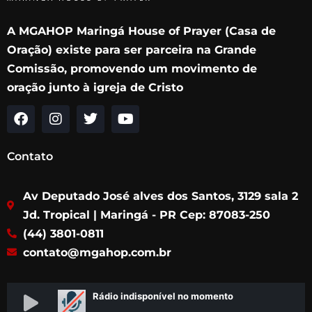
A MGAHOP Maringá House of Prayer (Casa de
Oração) existe para ser parceira na Grande
Comissão, promovendo um movimento de
oração junto à igreja de Cristo
F
I
T
Y
a
n
w
o
c
s
i
u
Contato
e
t
t
t
b
a
t
u
Av Deputado José alves dos Santos, 3129 sala 2
o
g
e
b
o
r
r
e
Jd. Tropical | Maringá - PR Cep: 87083-250
k
a
(44) 3801-0811
m
contato@mgahop.com.br