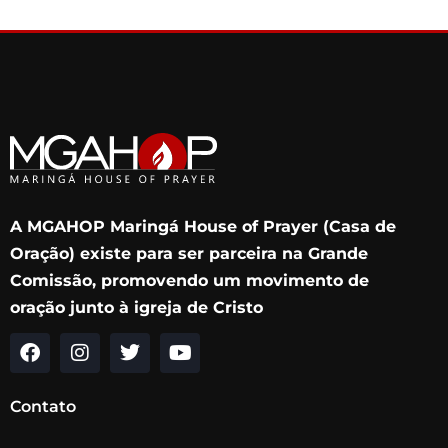
A MGAHOP Maringá House of Prayer (Casa de
Oração) existe para ser parceira na Grande
Comissão, promovendo um movimento de
oração junto à igreja de Cristo
F
I
T
Y
a
n
w
o
c
s
i
u
Contato
e
t
t
t