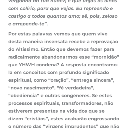
vergonha da tua nudez; e que unjas os olhos
com colírio, para que vejas. Eu repreendo e
castigo a todos quantos amo;
sê, pois, zeloso
e arrepende-te
”
.
Por estas palavras vemos que quem vive
desta maneira insensata recebe a reprovação
do Altíssimo. Então que devemos fazer para
radicalmente abandonarmos esse “mornidão”
que YHWH condena? A resposta encontramo-
la em conceitos com profundo significado
espiritual, como “oração”, “entrega sincera”,
“novo nascimento”, “fé verdadeira”,
“obediência” e outras congéneres. Se estes
processos espirituais, transformadores, não
estiverem presentes na vida dos que se
dizem “cristãos”, estes acabarão engrossando
o número das “virgens imprudentes” que não