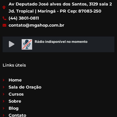
b
a
t
u
Av Deputado José alves dos Santos, 3129 sala 2
o
g
e
b
o
r
r
e
Jd. Tropical | Maringá - PR Cep: 87083-250
k
a
(44) 3801-0811
m
contato@mgahop.com.br
Links úteis
Home
Sala de Oração
Cursos
Sobre
Blog
Contato