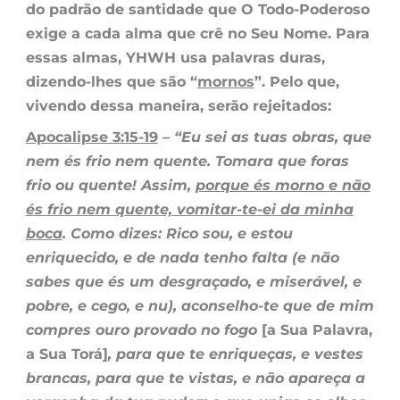
do padrão de santidade que O Todo-Poderoso
exige a cada alma que crê no Seu Nome. Para
essas almas, YHWH usa palavras duras,
dizendo-lhes que são “
mornos
”. Pelo que,
vivendo dessa maneira, serão rejeitados:
Apocalipse 3:15-19
–
“Eu sei as tuas obras, que
nem és frio nem quente. Tomara que foras
frio ou quente! Assim,
porque és morno e não
és frio nem quente, vomitar-te-ei da minha
boca
. Como dizes: Rico sou, e estou
enriquecido, e de nada tenho falta (e não
sabes que és um desgraçado, e miserável, e
pobre, e cego, e nu), aconselho-te que de mim
compres ouro provado no fogo
[a Sua Palavra,
a Sua Torá]
, para que te enriqueças, e vestes
brancas, para que te vistas, e não apareça a