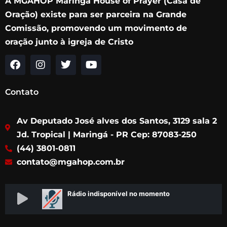
A MGAHOP Maringá House of Prayer (Casa de
Oração) existe para ser parceira na Grande
Comissão, promovendo um movimento de
oração junto à igreja de Cristo
F
I
T
Y
a
n
w
o
c
s
i
u
Contato
e
t
t
t
b
a
t
u
Av Deputado José alves dos Santos, 3129 sala 2
o
g
e
b
o
r
r
e
Jd. Tropical | Maringá - PR Cep: 87083-250
k
a
(44) 3801-0811
m
contato@mgahop.com.br