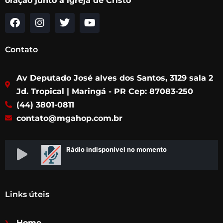
oração junto à igreja de Cristo
F
I
T
Y
a
n
w
o
c
s
i
u
Contato
e
t
t
t
b
a
t
u
Av Deputado José alves dos Santos, 3129 sala 2
o
g
e
b
o
r
r
e
Jd. Tropical | Maringá - PR Cep: 87083-250
k
a
(44) 3801-0811
m
contato@mgahop.com.br
Links úteis
Home