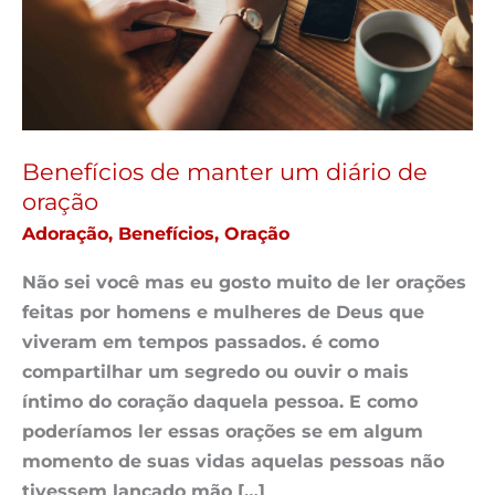
diário
de
oração
Benefícios de manter um diário de
oração
Adoração
,
Benefícios
,
Oração
Não sei você mas eu gosto muito de ler orações
feitas por homens e mulheres de Deus que
viveram em tempos passados. é como
compartilhar um segredo ou ouvir o mais
íntimo do coração daquela pessoa. E como
poderíamos ler essas orações se em algum
momento de suas vidas aquelas pessoas não
tivessem lançado mão […]