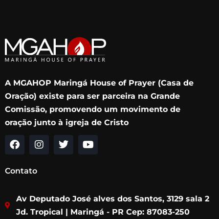
A MGAHOP Maringá House of Prayer (Casa de
Oração) existe para ser parceira na Grande
Comissão, promovendo um movimento de
oração junto à igreja de Cristo
F
I
T
Y
a
n
w
o
c
s
i
u
Contato
e
t
t
t
b
a
t
u
Av Deputado José alves dos Santos, 3129 sala 2
o
g
e
b
o
r
r
e
Jd. Tropical | Maringá - PR Cep: 87083-250