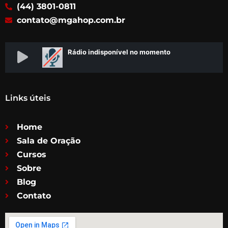
k
a
(44) 3801-0811
m
contato@mgahop.com.br
Links úteis
Home
Sala de Oração
Cursos
Sobre
Blog
Contato