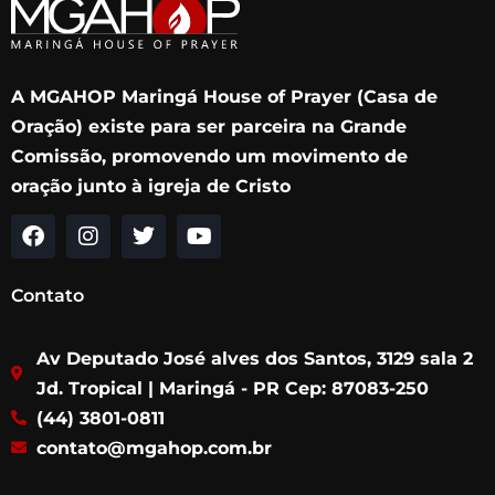
A MGAHOP Maringá House of Prayer (Casa de
Oração) existe para ser parceira na Grande
Comissão, promovendo um movimento de
oração junto à igreja de Cristo
F
I
T
Y
a
n
w
o
c
s
i
u
Contato
e
t
t
t
b
a
t
u
Av Deputado José alves dos Santos, 3129 sala 2
o
g
e
b
o
r
r
e
Jd. Tropical | Maringá - PR Cep: 87083-250
k
a
(44) 3801-0811
m
contato@mgahop.com.br