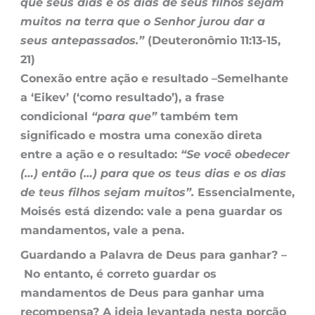
que seus dias e os dias de seus filhos sejam
muitos na terra que o Senhor jurou dar a
seus antepassados.”
(Deuteronômio 11:13-15,
21)
Conexão entre ação e resultado –
Semelhante
a ‘Eikev’ (‘como resultado’), a frase
condicional
“para que”
também tem
significado e mostra uma conexão direta
entre a ação e o resultado:
“Se você obedecer
(…) então (…) para que os teus dias e os dias
de teus filhos sejam muitos”.
Essencialmente,
Moisés está dizendo: vale a pena guardar os
mandamentos, vale a pena.
Guardando a Palavra de Deus para ganhar? –
No entanto, é correto guardar os
mandamentos de Deus para ganhar uma
recompensa? A ideia levantada nesta porção