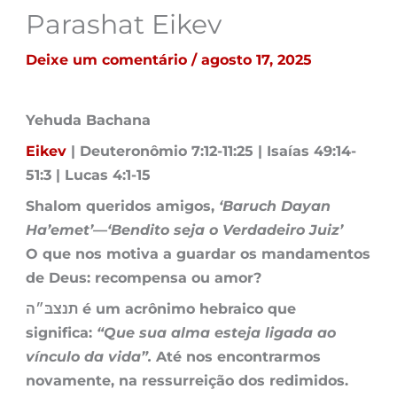
Parashat Eikev
Deixe um comentário
/
agosto 17, 2025
Yehuda Bachana
Eikev
| Deuteronômio 7:12-11:25 | Isaías 49:14-
51:3 | Lucas 4:1-15
Shalom queridos amigos,
‘Baruch Dayan
Ha’emet’—‘Bendito seja o Verdadeiro Juiz’
O que nos motiva a guardar os mandamentos
de Deus: recompensa ou amor?
תנצבּ״ה é um acrônimo hebraico que
significa:
“Que sua alma esteja ligada ao
vínculo da vida”.
Até nos encontrarmos
novamente, na ressurreição dos redimidos.