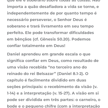
que ele é soberano sobre todas as coisas. Não
importa a quão desafiadora a vida se torne, e
independentemente de por quanto tempo é
necessário perseverar, o Senhor Deus é
soberano e trará livramento em seu tempo
perfeito. Ele pode transformar dificuldades
em bênçãos (cf. Gênesis 50.20). Podemos
confiar totalmente em Deus!
Daniel aprendeu em grande escala o que
significa confiar em Deus, como resultado de
uma visão recebida “no terceiro ano do
reinado do rei Belsazar” (Daniel 8.1-2). O
capítulo é facilmente dividido em duas
seções principais: o recebimento da visão (v.
1-14) e a interpretação (v. 15-27). A visão em si
pode ser dividida em três partes: o carneiro, o
bode e o pequeno chifre (com a interpretação