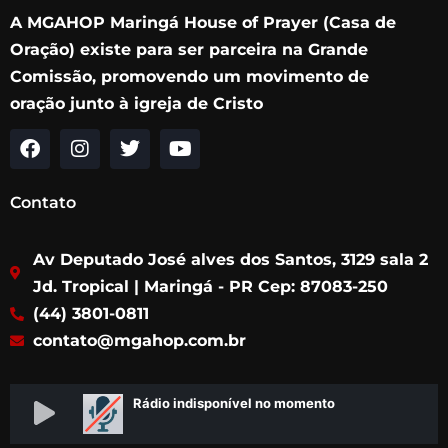
A MGAHOP Maringá House of Prayer (Casa de
Oração) existe para ser parceira na Grande
Comissão, promovendo um movimento de
oração junto à igreja de Cristo
F
I
T
Y
a
n
w
o
c
s
i
u
Contato
e
t
t
t
b
a
t
u
Av Deputado José alves dos Santos, 3129 sala 2
o
g
e
b
o
r
r
e
Jd. Tropical | Maringá - PR Cep: 87083-250
k
a
(44) 3801-0811
m
contato@mgahop.com.br