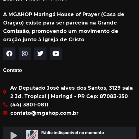
A MGAHOP Maringá House of Prayer (Casa de
Oração) existe para ser parceira na Grande
Comissão, promovendo um movimento de
oração junto à igreja de Cristo
F
I
T
Y
a
n
w
o
c
s
i
u
Contato
e
t
t
t
b
a
t
u
Av Deputado José alves dos Santos, 3129 sala
o
g
e
b
o
r
r
e
2 Jd. Tropical | Maringá - PR Cep: 87083-250
k
a
(44) 3801-0811
m
contato@mgahop.com.br