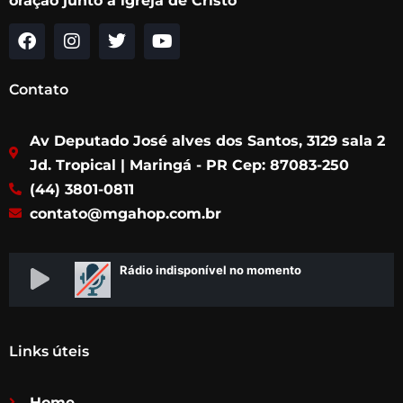
oração junto à igreja de Cristo
F
I
T
Y
a
n
w
o
c
s
i
u
Contato
e
t
t
t
b
a
t
u
Av Deputado José alves dos Santos, 3129 sala 2
o
g
e
b
o
r
r
e
Jd. Tropical | Maringá - PR Cep: 87083-250
k
a
(44) 3801-0811
m
contato@mgahop.com.br
Links úteis
Home