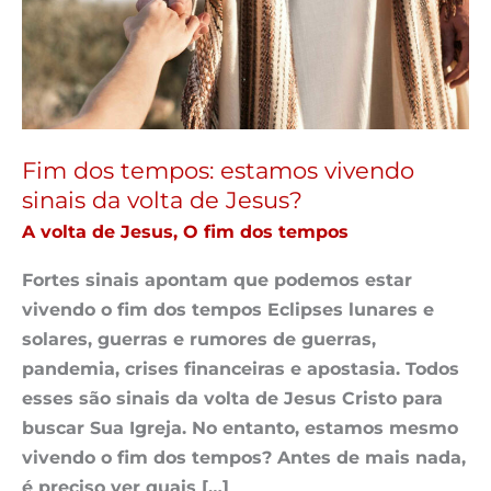
vivendo
sinais
da
volta
de
Jesus?
Fim dos tempos: estamos vivendo
sinais da volta de Jesus?
A volta de Jesus
,
O fim dos tempos
Fortes sinais apontam que podemos estar
vivendo o fim dos tempos Eclipses lunares e
solares, guerras e rumores de guerras,
pandemia, crises financeiras e apostasia. Todos
esses são sinais da volta de Jesus Cristo para
buscar Sua Igreja. No entanto, estamos mesmo
vivendo o fim dos tempos? Antes de mais nada,
é preciso ver quais […]