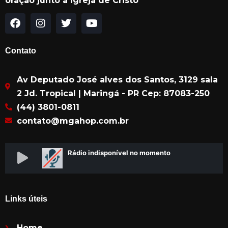
oração junto à igreja de Cristo
F
I
T
Y
a
n
w
o
c
s
i
u
Contato
e
t
t
t
b
a
t
u
Av Deputado José alves dos Santos, 3129 sala
o
g
e
b
o
r
r
e
2 Jd. Tropical | Maringá - PR Cep: 87083-250
k
a
(44) 3801-0811
m
contato@mgahop.com.br
Links úteis
Home