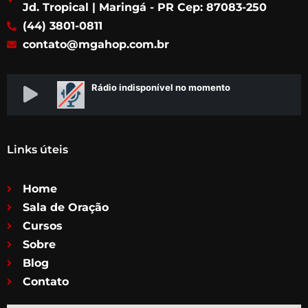
o
r
r
e
Jd. Tropical | Maringá - PR Cep: 87083-250
k
a
(44) 3801-0811
m
contato@mgahop.com.br
Links úteis
Home
Sala de Oração
Cursos
Sobre
Blog
Contato