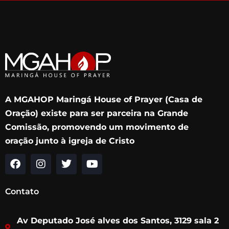
A MGAHOP Maringá House of Prayer (Casa de
Oração) existe para ser parceira na Grande
Comissão, promovendo um movimento de
oração junto à igreja de Cristo
F
I
T
Y
a
n
w
o
c
s
i
u
Contato
e
t
t
t
b
a
t
u
Av Deputado José alves dos Santos, 3129 sala 2
o
g
e
b